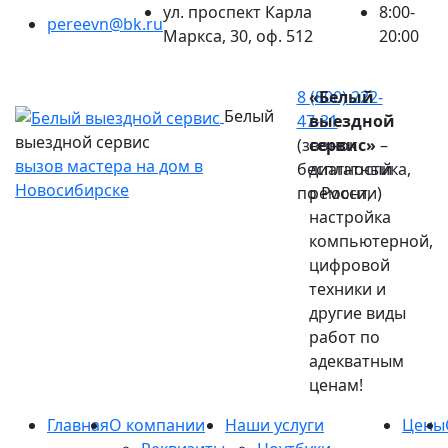
ул. проспект Карла
8:00-
pereevn@bk.ru
Маркса, 30, оф. 512
20:00
Ваш город:
Новосибирск
8 (800) 222-
«Белый
Белый
47-31
выездной
выездной сервис
(звонок
сервис»
–
вызов мастера на дом в
бесплатный
диагностика,
Новосибирске
по России)
ремонт,
настройка
компьютерной,
цифровой
техники и
другие виды
работ по
адекватным
ценам!
Главная
О компании
Наши услуги
Цены