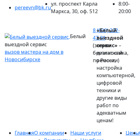
ул. проспект Карла
8:00-
pereevn@bk.ru
Маркса, 30, оф. 512
20:00
Ваш город:
Новосибирск
8 (800) 222-
«Белый
Белый
47-31
выездной
выездной сервис
(звонок
сервис»
–
вызов мастера на дом в
бесплатный
диагностика,
Новосибирске
по России)
ремонт,
настройка
компьютерной,
цифровой
техники и
другие виды
работ по
адекватным
ценам!
Главная
О компании
Наши услуги
Цены