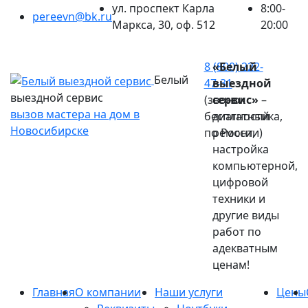
ул. проспект Карла
8:00-
pereevn@bk.ru
Маркса, 30, оф. 512
20:00
Ваш город:
Новосибирск
8 (800) 222-
«Белый
Белый
47-31
выездной
выездной сервис
(звонок
сервис»
–
вызов мастера на дом в
бесплатный
диагностика,
Новосибирске
по России)
ремонт,
настройка
компьютерной,
цифровой
техники и
другие виды
работ по
адекватным
ценам!
Главная
О компании
Наши услуги
Цены